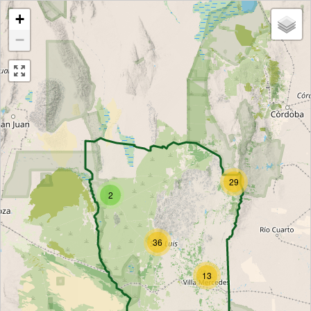
+
−
29
2
36
13