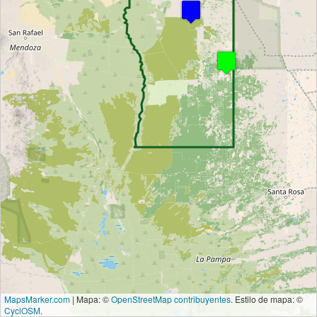
MapsMarker.com
|
Mapa: ©
OpenStreetMap contribuyentes
. Estilo de mapa: ©
CyclOSM
.